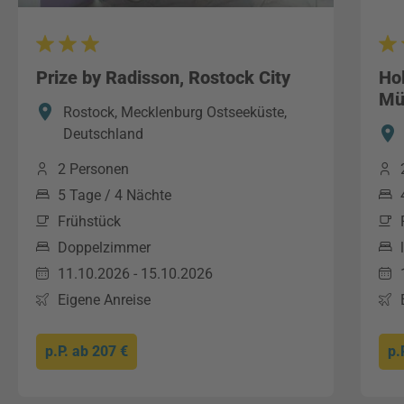
Prize by Radisson, Rostock City
Hol
Mü
Rostock, Mecklenburg Ostseeküste,
Deutschland
2 Personen
5 Tage / 4 Nächte
Frühstück
Doppelzimmer
11.10.2026 - 15.10.2026
Eigene Anreise
p.P. ab
207 €
p.